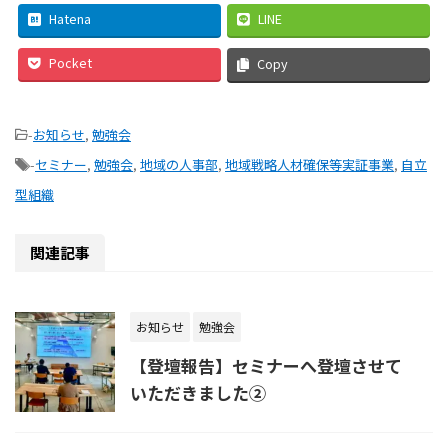
Hatena
LINE
Pocket
Copy
-
お知らせ
,
勉強会
-
セミナー
,
勉強会
,
地域の人事部
,
地域戦略人材確保等実証事業
,
自立
型組織
関連記事
お知らせ
勉強会
【登壇報告】セミナーへ登壇させて
いただきました②